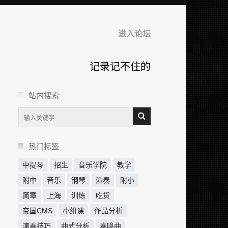
进入论坛
记录记不住的
站内搜索
热门标签
中提琴
招生
音乐学院
教学
附中
音乐
钢琴
演奏
附小
简章
上海
训练
吃货
帝国CMS
小组课
作品分析
演奏技巧
曲式分析
奏鸣曲