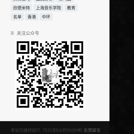
欣德米特
上海音乐学院
教育
名单
香港
中环
关注公众号
本站已维持运行: 7531天5小时30分9秒
反馈留言