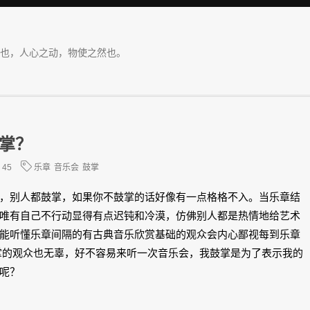
也，人心之动，物使之然也。
掌？
45
乐章
音乐会
鼓掌
，别人都鼓掌，如果你不鼓掌的话好像有一点格格不入。当乐章结
唯有自己不行动显得有点迟钝和冷漠，仿佛别人都是热情地给艺术
能听懂乐章间隔的有古典音乐欣赏基础的观众会内心鄙视每到乐章
掌的观众也无辜，好不容易来听一次音乐会，我鼓掌是为了表示我的
呢？